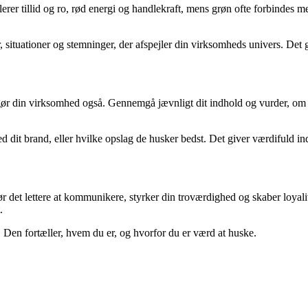
lerer tillid og ro, rød energi og handlekraft, mens grøn ofte forbindes 
r, situationer og stemninger, der afspejler din virksomheds univers. Det 
et gør din virksomhed også. Gennemgå jævnligt dit indhold og vurder, om 
it brand, eller hvilke opslag de husker bedst. Det giver værdifuld indsi
n gør det lettere at kommunikere, styrker din troværdighed og skaber loya
.
. Den fortæller, hvem du er, og hvorfor du er værd at huske.