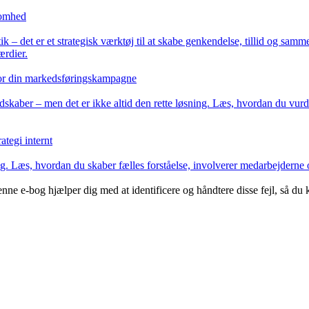
ksomhed
tik – det er et strategisk værktøj til at skabe genkendelse, tillid og 
ærdier.
 for din markedsføringskampagne
kaber – men det er ikke altid den rette løsning. Læs, hvordan du vurd
tegi internt
ag. Læs, hvordan du skaber fælles forståelse, involverer medarbejderne og
nne e-bog hjælper dig med at identificere og håndtere disse fejl, så du 