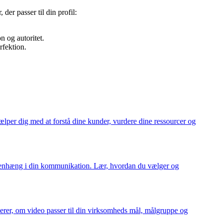
er passer til din profil:
n og autoritet.
rfektion.
ælper dig med at forstå dine kunder, vurdere dine ressourcer og
sammenhæng i din kommunikation. Lær, hvordan du vælger og
erer, om video passer til din virksomheds mål, målgruppe og