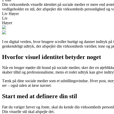
Din virksomheds visuelle identitet på sociale medier er mere end æste
vedligeholder en stil, der afspejler din virksomheds personlighed og v
Liv Høyer
Liv
Høyer
I en digital verden, hvor brugere scroller hurtigt og danner indtryk på
genkendeligt udtryk, der afspejler din virksomheds værdier, tone og per
Hvorfor visuel identitet betyder noget
Når en bruger møder dit brand på sociale medier, sker der en øjeblikkel
skaber tillid og professionalisme, mens et rodet udtryk kan give ind
Tænk på dine sociale medier som et udstillingsvindue. Hver post, story
ser – også uden at læse navnet.
Start med at definere din stil
Før du vælger farver og fonte, skal du kende din virksomheds personl
Din visuelle stil skal afspejle det.