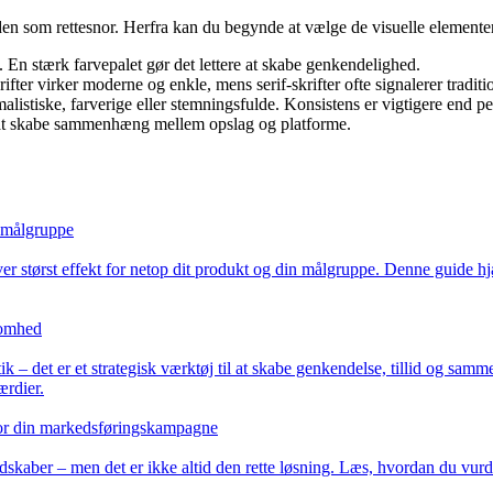
n som rettesnor. Herfra kan du begynde at vælge de visuelle elementer, d
. En stærk farvepalet gør det lettere at skabe genkendelighed.
ifter virker moderne og enkle, mens serif-skrifter ofte signalerer traditio
alistiske, farverige eller stemningsfulde. Konsistens er vigtigere end pe
 at skabe sammenhæng mellem opslag og platforme.
n målgruppe
er størst effekt for netop dit produkt og din målgruppe. Denne guide hj
ksomhed
tik – det er et strategisk værktøj til at skabe genkendelse, tillid og 
ærdier.
 for din markedsføringskampagne
kaber – men det er ikke altid den rette løsning. Læs, hvordan du vurd