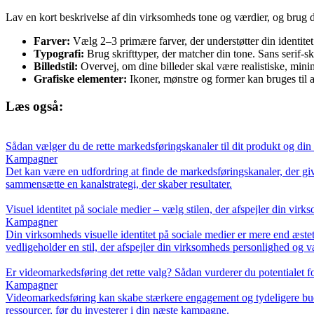
Lav en kort beskrivelse af din virksomheds tone og værdier, og brug de
Farver:
Vælg 2–3 primære farver, der understøtter din identitet
Typografi:
Brug skrifttyper, der matcher din tone. Sans serif-skr
Billedstil:
Overvej, om dine billeder skal være realistiske, minim
Grafiske elementer:
Ikoner, mønstre og former kan bruges til
Læs også:
Sådan vælger du de rette markedsføringskanaler til dit produkt og di
Kampagner
Det kan være en udfordring at finde de markedsføringskanaler, der giv
sammensætte en kanalstrategi, der skaber resultater.
Visuel identitet på sociale medier – vælg stilen, der afspejler din vir
Kampagner
Din virksomheds visuelle identitet på sociale medier er mere end æste
vedligeholder en stil, der afspejler din virksomheds personlighed og v
Er videomarkedsføring det rette valg? Sådan vurderer du potentialet
Kampagner
Videomarkedsføring kan skabe stærkere engagement og tydeligere buds
ressourcer, før du investerer i din næste kampagne.