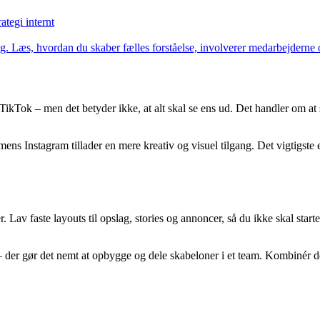
tegi internt
ag. Læs, hvordan du skaber fælles forståelse, involverer medarbejderne og
ok – men det betyder ikke, at alt skal se ens ud. Det handler om at s
ens Instagram tillader en mere kreativ og visuel tilgang. Det vigtigste 
Lav faste layouts til opslag, stories og annoncer, så du ikke skal starte 
er gør det nemt at opbygge og dele skabeloner i et team. Kombinér de