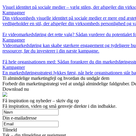
Visuel identitet på sociale medier – vælg stilen, der afspejler din vir
Kampagner
Din virksomheds visuelle identitet på sociale medier er mere end æste
vedligeholder en stil, der afspejler din virksomheds personlighed og v
Er videomarkedsføring det rette valg? Sådan vurderer du potentialet
Kampagner
Videomarkedsføring kan skabe stærkere engagement og tydeligere buds
ressourcer, før du investerer i din næste kampagne.
Få hele organisationen med: Sådan forankrer du din markedsføringsstra
Kampagner
En markedsføringsstrategi lykkes først, når hele organisationen står b
Ti almindelige marketingfejl og hvordan du undgår dem
Forbedr din marketingstrategi ved at undgå almindelige faldgruber. De
Download nu
Få inspiration og nyheder – skriv dig op
Få inspiration, viden og små genveje direkte i din indbakke.
Din e-mailadresse
Tilmeld
Tak – din tilmelding er registreret