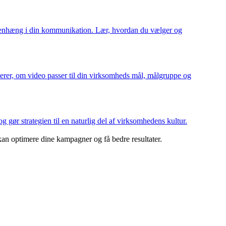
sammenhæng i din kommunikation. Lær, hvordan du vælger og
erer, om video passer til din virksomheds mål, målgruppe og
 gør strategien til en naturlig del af virksomhedens kultur.
kan optimere dine kampagner og få bedre resultater.