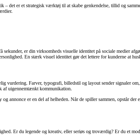
tik – det er et strategisk værktøj til at skabe genkendelse, tillid og 
ærdier.
 få sekunder, er din virksomheds visuelle identitet på sociale medier af
sonlighed. En stærk visuel identitet gør det lettere for kunderne at hus
ig vurdering. Farver, typografi, billedstil og layout sender signaler om
tryk af uigennemtænkt kommunikation.
 og annonce er en del af helheden. Når de spiller sammen, opstår der en
ighed. Er du legende og kreativ, eller seriøs og troværdig? Er du et m