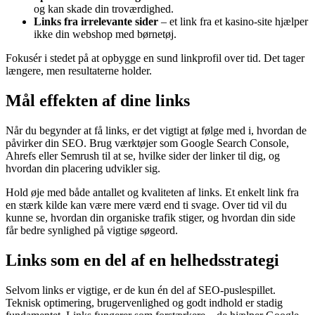
og kan skade din troværdighed.
Links fra irrelevante sider
– et link fra et kasino-site hjælper
ikke din webshop med børnetøj.
Fokusér i stedet på at opbygge en sund linkprofil over tid. Det tager
længere, men resultaterne holder.
Mål effekten af dine links
Når du begynder at få links, er det vigtigt at følge med i, hvordan de
påvirker din SEO. Brug værktøjer som Google Search Console,
Ahrefs eller Semrush til at se, hvilke sider der linker til dig, og
hvordan din placering udvikler sig.
Hold øje med både antallet og kvaliteten af links. Et enkelt link fra
en stærk kilde kan være mere værd end ti svage. Over tid vil du
kunne se, hvordan din organiske trafik stiger, og hvordan din side
får bedre synlighed på vigtige søgeord.
Links som en del af en helhedsstrategi
Selvom links er vigtige, er de kun én del af SEO‑puslespillet.
Teknisk optimering, brugervenlighed og godt indhold er stadig