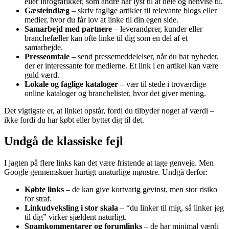
eller infografikker, som andre har lyst til at dele og henvise til.
Gæsteindlæg
– skriv faglige artikler til relevante blogs eller
medier, hvor du får lov at linke til din egen side.
Samarbejd med partnere
– leverandører, kunder eller
branchefæller kan ofte linke til dig som en del af et
samarbejde.
Presseomtale
– send pressemeddelelser, når du har nyheder,
der er interessante for medierne. Et link i en artikel kan være
guld værd.
Lokale og faglige kataloger
– vær til stede i troværdige
online kataloger og branchelister, hvor det giver mening.
Det vigtigste er, at linket opstår, fordi du tilbyder noget af værdi –
ikke fordi du har købt eller byttet dig til det.
Undgå de klassiske fejl
I jagten på flere links kan det være fristende at tage genveje. Men
Google gennemskuer hurtigt unaturlige mønstre. Undgå derfor:
Købte links
– de kan give kortvarig gevinst, men stor risiko
for straf.
Linkudveksling i stor skala
– “du linker til mig, så linker jeg
til dig” virker sjældent naturligt.
Spamkommentarer og forumlinks
– de har minimal værdi