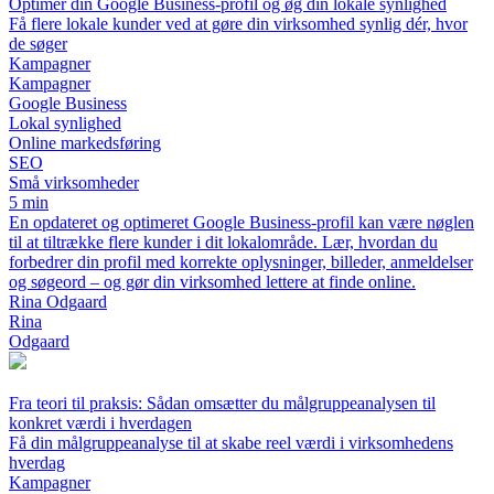
Optimer din Google Business-profil og øg din lokale synlighed
Få flere lokale kunder ved at gøre din virksomhed synlig dér, hvor
de søger
Kampagner
Kampagner
Google Business
Lokal synlighed
Online markedsføring
SEO
Små virksomheder
5 min
En opdateret og optimeret Google Business-profil kan være nøglen
til at tiltrække flere kunder i dit lokalområde. Lær, hvordan du
forbedrer din profil med korrekte oplysninger, billeder, anmeldelser
og søgeord – og gør din virksomhed lettere at finde online.
Rina Odgaard
Rina
Odgaard
Fra teori til praksis: Sådan omsætter du målgruppeanalysen til
konkret værdi i hverdagen
Få din målgruppeanalyse til at skabe reel værdi i virksomhedens
hverdag
Kampagner