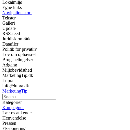
Lokalmiljø
Egne links
Navigationskort
Tekster
Galleri
Update
RSS-feed
Juridisk område
Datafiler
Politik for privatliv
Lov om ophavsret
Brugsbetingelser
Adgang
Miljøbevidsthed
MarketingTip.dk
Lupra
info@lupra.dk
MarketingTip
Kategorier
Kampagner
Lær os at kende
Henvendelse
Pressen
Eksponering