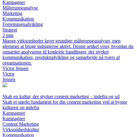
Kampagner
Målgruppeanalyse
Marketing
Kommunikation
Forretningsudvikling
Strategi
2 min
Mange virksomheder laver grundige målgruppeanalyser, men
glemmer at bruge indsigterne aktivt. Denne artikel viser, hvordan du
omsætter analyserne til konkrete handlinger, der styrker
kommunikation, produktudvikling og samarbejde på tværs af
organisationen.
Victor Jensen
Victor
Jensen
Skab en kultur, der styrker content marketing – indefra og ud
Skab et stærkt fundament for din content marketing ved at bygge
kulturen op indefra
Kampagner
Kampagner
Content Marketing
Virksomhedskultur
Kommunikation