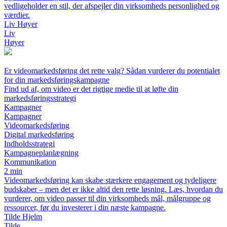
vedligeholder en stil, der afspejler din virksomheds personlighed og
værdier.
Liv Høyer
Liv
Høyer
Er videomarkedsføring det rette valg? Sådan vurderer du potentialet
for din markedsføringskampagne
Find ud af, om video er det rigtige medie til at løfte din
markedsføringsstrategi
Kampagner
Kampagner
Videomarkedsføring
Digital markedsføring
Indholdsstrategi
Kampagneplanlægning
Kommunikation
2 min
Videomarkedsføring kan skabe stærkere engagement og tydeligere
budskaber – men det er ikke altid den rette løsning. Læs, hvordan du
vurderer, om video passer til din virksomheds mål, målgruppe og
ressourcer, før du investerer i din næste kampagne.
Tilde Hjelm
Tilde