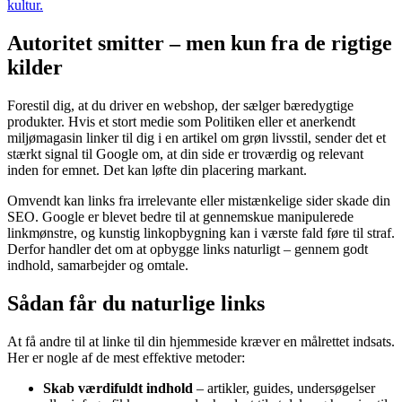
kultur.
Autoritet smitter – men kun fra de rigtige
kilder
Forestil dig, at du driver en webshop, der sælger bæredygtige
produkter. Hvis et stort medie som Politiken eller et anerkendt
miljømagasin linker til dig i en artikel om grøn livsstil, sender det et
stærkt signal til Google om, at din side er troværdig og relevant
inden for emnet. Det kan løfte din placering markant.
Omvendt kan links fra irrelevante eller mistænkelige sider skade din
SEO. Google er blevet bedre til at gennemskue manipulerede
linkmønstre, og kunstig linkopbygning kan i værste fald føre til straf.
Derfor handler det om at opbygge links naturligt – gennem godt
indhold, samarbejder og omtale.
Sådan får du naturlige links
At få andre til at linke til din hjemmeside kræver en målrettet indsats.
Her er nogle af de mest effektive metoder:
Skab værdifuldt indhold
– artikler, guides, undersøgelser