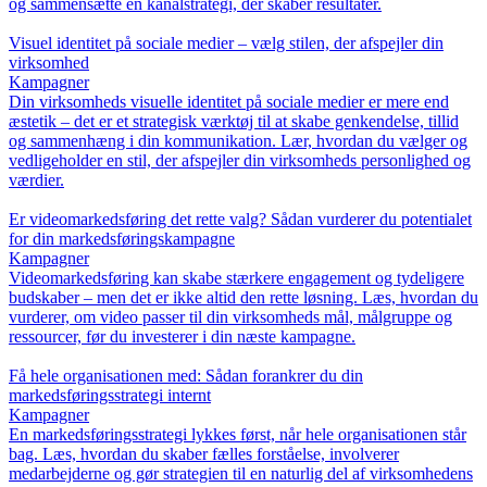
og sammensætte en kanalstrategi, der skaber resultater.
Visuel identitet på sociale medier – vælg stilen, der afspejler din
virksomhed
Kampagner
Din virksomheds visuelle identitet på sociale medier er mere end
æstetik – det er et strategisk værktøj til at skabe genkendelse, tillid
og sammenhæng i din kommunikation. Lær, hvordan du vælger og
vedligeholder en stil, der afspejler din virksomheds personlighed og
værdier.
Er videomarkedsføring det rette valg? Sådan vurderer du potentialet
for din markedsføringskampagne
Kampagner
Videomarkedsføring kan skabe stærkere engagement og tydeligere
budskaber – men det er ikke altid den rette løsning. Læs, hvordan du
vurderer, om video passer til din virksomheds mål, målgruppe og
ressourcer, før du investerer i din næste kampagne.
Få hele organisationen med: Sådan forankrer du din
markedsføringsstrategi internt
Kampagner
En markedsføringsstrategi lykkes først, når hele organisationen står
bag. Læs, hvordan du skaber fælles forståelse, involverer
medarbejderne og gør strategien til en naturlig del af virksomhedens