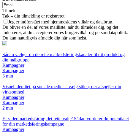
Tilmeld
Tak – din tilmelding er registreret
Jeg er indforstået med hjemmesidens vilkår og databrug.
Du bliver en del af vores mailliste, når du tilmelder dig, og det
indebærer, at du accepterer vores brugervilkår og persondatapolitik.
Du kan naturligvis afmelde dig når som helst.
Sådan vælger du de rette markedsføringskanaler til dit produkt og
din målgruppe
Kampagner
Kampagner
3 min
Visuel identitet på sociale medier – vælg stilen, der afspejler din
virksomhed
Kampagner
Kampagner
2 min
Er videomarkedsføring det rette valg? Sådan vurderer du potentialet
for din markedsføringskampagne
Kampagner