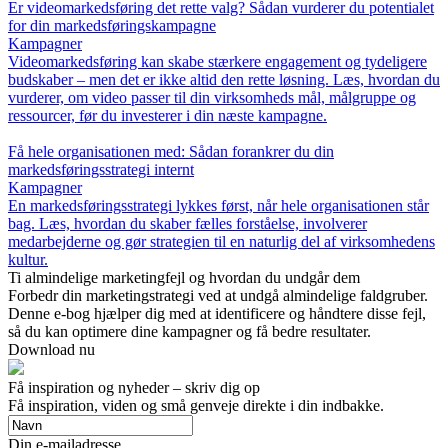
Er videomarkedsføring det rette valg? Sådan vurderer du potentialet
for din markedsføringskampagne
Kampagner
Videomarkedsføring kan skabe stærkere engagement og tydeligere
budskaber – men det er ikke altid den rette løsning. Læs, hvordan du
vurderer, om video passer til din virksomheds mål, målgruppe og
ressourcer, før du investerer i din næste kampagne.
Få hele organisationen med: Sådan forankrer du din
markedsføringsstrategi internt
Kampagner
En markedsføringsstrategi lykkes først, når hele organisationen står
bag. Læs, hvordan du skaber fælles forståelse, involverer
medarbejderne og gør strategien til en naturlig del af virksomhedens
kultur.
Ti almindelige marketingfejl og hvordan du undgår dem
Forbedr din marketingstrategi ved at undgå almindelige faldgruber.
Denne e-bog hjælper dig med at identificere og håndtere disse fejl,
så du kan optimere dine kampagner og få bedre resultater.
Download nu
Få inspiration og nyheder – skriv dig op
Få inspiration, viden og små genveje direkte i din indbakke.
Din e-mailadresse