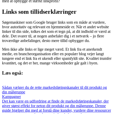
med at opbygge et stærkt linkprofil?
Links som tillidserklæringer
Søgemaskiner som Google bruger links som en måde at vurdere,
hvor autoritativ og relevant en hjemmeside er. Når et andet website
linker til din side, tolkes det som et tegn på, at dit indhold er værd at
dele. Det svarer til, at nogen anbefaler dig i et netværk – jo flere
troværdige anbefalinger, desto mere tillid opbygger du.
Men ikke alle links er lige meget værd. Et link fra et anerkendt
medie, en brancheorganisation eller en populær blog vejer langt
tungere end et link fra et ukendt eller spamfyldt site. Kvalitet trumfer
kvantitet, og det er her, mange virksomheder går galt i byen.
Læs også:
Sådan vælger du de rette markedsføringskanaler til dit produkt og
din målgruppe
Kampagner
Det kan være en udfordring at finde de markedsføringskanaler, der
giver størst effekt for netop dit produkt og din målgruppe. Denne
guide hjælper dig med at forstå dine kunder, vurdere dine ressourcer