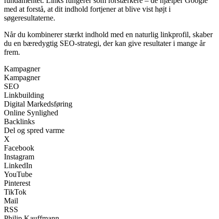
fundamentet. Links fungerer som forstærkere – de hjælper Google
med at forstå, at dit indhold fortjener at blive vist højt i
søgeresultaterne.
Når du kombinerer stærkt indhold med en naturlig linkprofil, skaber
du en bæredygtig SEO‑strategi, der kan give resultater i mange år
frem.
Kampagner
Kampagner
SEO
Linkbuilding
Digital Markedsføring
Online Synlighed
Backlinks
Del og spred varme
X
Facebook
Instagram
LinkedIn
YouTube
Pinterest
TikTok
Mail
RSS
Philip Kauffmann