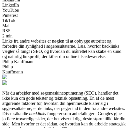
LinkedIn
YouTube
Pinterest
TikTok
Mail
RSS
2 min
Links fra andre websites er nøglen til at opbygge autoritet og
forbedre din synlighed i søgeresultaterne. Læs, hvorfor backlinks
vægter så tungt i SEO, og hvordan du målrettet kan skabe en sund
og naturlig linkprofil, der løfter din online tilstedeværelse.
Philip Kauffmann
Philip
Kauffmann
Når du arbejder med søgemaskineoptimering (SEO), handler det
ikke kun om gode tekster og teknisk opsætning. En af de mest
afgørende faktorer for, hvordan din hjemmeside klarer sig i
søgeresultaterne, er de links, der peger ind til den fra andre websites.
Disse såkaldte
backlinks
fungerer som anbefalinger i Googles øjne –
jo flere troværdige sider, der henviser til dig, desto større tillid får din
side. Men hvorfor er det sådan, og hvordan kan du arbejde strategisk