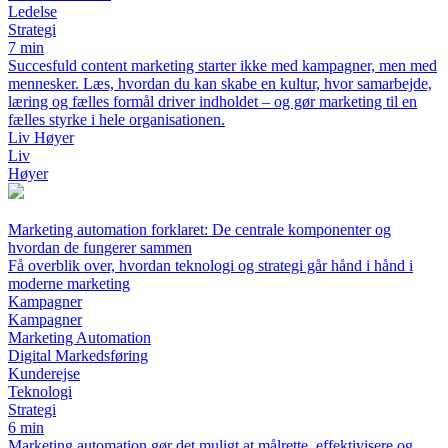
Ledelse
Strategi
7 min
Succesfuld content marketing starter ikke med kampagner, men med
mennesker. Læs, hvordan du kan skabe en kultur, hvor samarbejde,
læring og fælles formål driver indholdet – og gør marketing til en
fælles styrke i hele organisationen.
Liv Høyer
Liv
Høyer
Marketing automation forklaret: De centrale komponenter og
hvordan de fungerer sammen
Få overblik over, hvordan teknologi og strategi går hånd i hånd i
moderne marketing
Kampagner
Kampagner
Marketing Automation
Digital Markedsføring
Kunderejse
Teknologi
Strategi
6 min
Marketing automation gør det muligt at målrette, effektivisere og