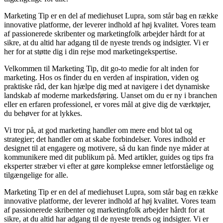
Marketing Tip er en del af mediehuset Lupra, som står bag en række
innovative platforme, der leverer indhold af høj kvalitet. Vores team
af passionerede skribenter og marketingfolk arbejder hårdt for at
sikre, at du altid har adgang til de nyeste trends og indsigter. Vi er
her for at støtte dig i din rejse mod marketingekspertise.
Velkommen til Marketing Tip, dit go-to medie for alt inden for
marketing. Hos os finder du en verden af inspiration, viden og
praktiske råd, der kan hjælpe dig med at navigere i det dynamiske
landskab af moderne markedsføring. Uanset om du er ny i branchen
eller en erfaren professionel, er vores mål at give dig de værktøjer,
du behøver for at lykkes.
Vi tror på, at god marketing handler om mere end blot tal og
strategier; det handler om at skabe forbindelser. Vores indhold er
designet til at engagere og motivere, så du kan finde nye måder at
kommunikere med dit publikum på. Med artikler, guides og tips fra
eksperter stræber vi efter at gøre komplekse emner letforståelige og
tilgængelige for alle.
Marketing Tip er en del af mediehuset Lupra, som står bag en række
innovative platforme, der leverer indhold af høj kvalitet. Vores team
af passionerede skribenter og marketingfolk arbejder hårdt for at
sikre, at du altid har adgang til de nyeste trends og indsigter. Vi er