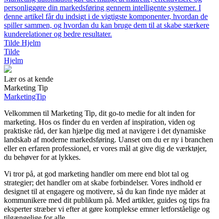
personliggøre din markedsføring gennem intelligente systemer. I
denne artikel får du indsigt i de vigtigste komponenter, hvordan de
spiller sammen, og hvordan du kan bruge dem til at skabe stærkere
kunderelationer og bedre resultater.
Tilde Hjelm
Tilde
Hjelm
Lær os at kende
Marketing Tip
MarketingTip
Velkommen til Marketing Tip, dit go-to medie for alt inden for
marketing. Hos os finder du en verden af inspiration, viden og
praktiske råd, der kan hjælpe dig med at navigere i det dynamiske
landskab af moderne markedsføring. Uanset om du er ny i branchen
eller en erfaren professionel, er vores mål at give dig de værktøjer,
du behøver for at lykkes.
Vi tror på, at god marketing handler om mere end blot tal og
strategier; det handler om at skabe forbindelser. Vores indhold er
designet til at engagere og motivere, så du kan finde nye måder at
kommunikere med dit publikum på. Med artikler, guides og tips fra
eksperter stræber vi efter at gøre komplekse emner letforståelige og
tilgængelige for alle.