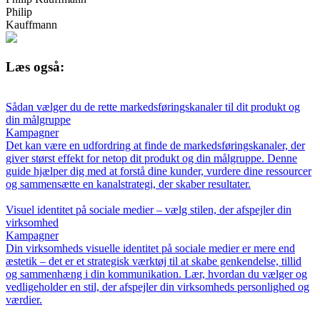
Philip
Kauffmann
Læs også:
Sådan vælger du de rette markedsføringskanaler til dit produkt og
din målgruppe
Kampagner
Det kan være en udfordring at finde de markedsføringskanaler, der
giver størst effekt for netop dit produkt og din målgruppe. Denne
guide hjælper dig med at forstå dine kunder, vurdere dine ressourcer
og sammensætte en kanalstrategi, der skaber resultater.
Visuel identitet på sociale medier – vælg stilen, der afspejler din
virksomhed
Kampagner
Din virksomheds visuelle identitet på sociale medier er mere end
æstetik – det er et strategisk værktøj til at skabe genkendelse, tillid
og sammenhæng i din kommunikation. Lær, hvordan du vælger og
vedligeholder en stil, der afspejler din virksomheds personlighed og
værdier.